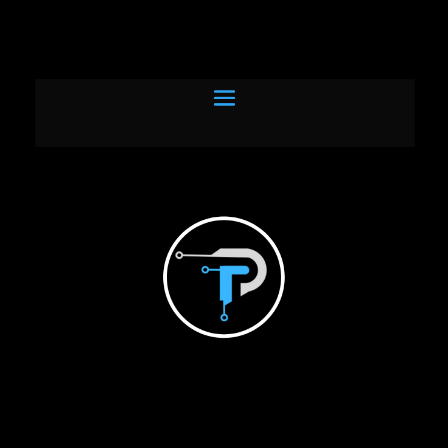
!
Ge
_