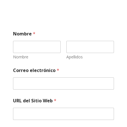
Nombre
*
Nombre
Apellidos
Correo electrónico
*
i
URL del Sitio Web
*
n
d
i
c
a
a