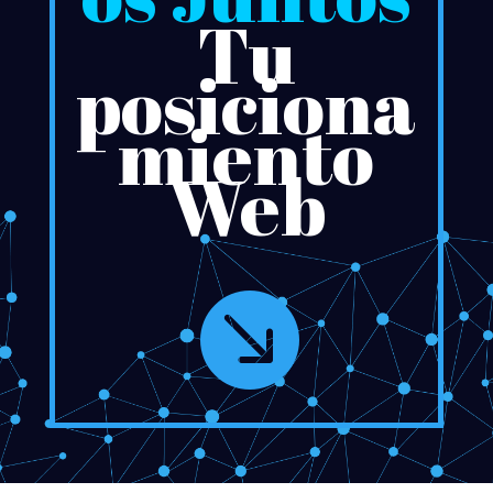
Tu
posiciona
miento
Web
